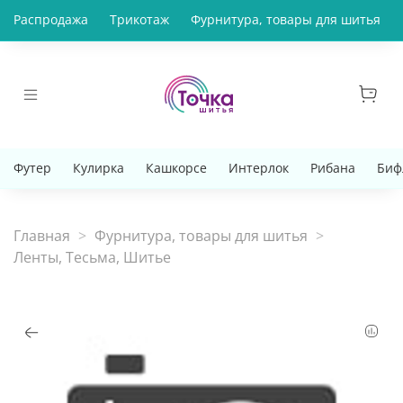
Распродажа
Трикотаж
Фурнитура, товары для шитья
Футер
Кулирка
Кашкорсе
Интерлок
Рибана
Биф
Главная
Фурнитура, товары для шитья
Ленты, Тесьма, Шитье