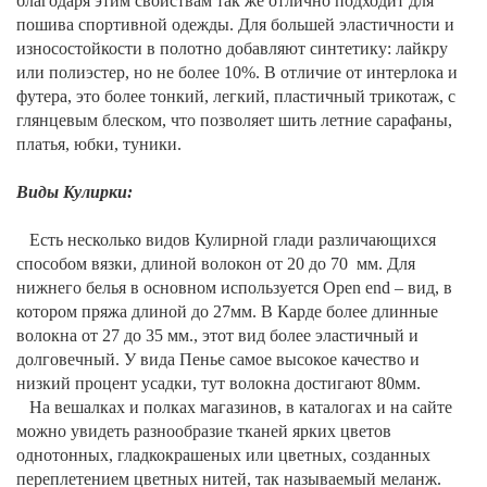
благодаря этим свойствам так же отлично подходит для
пошива спортивной одежды. Для большей эластичности и
износостойкости в полотно добавляют синтетику: лайкру
или полиэстер, но не более 10%. В отличие от интерлока и
футера, это более тонкий, легкий, пластичный трикотаж, с
глянцевым блеском, что позволяет шить летние сарафаны,
платья, юбки, туники.
Виды Кулирки:
Есть несколько видов Кулирной глади различающихся
способом вязки, длиной волокон от 20 до 70
мм. Для
нижнего белья в основном используется Open end – вид, в
котором пряжа длиной до 27мм. В Карде более длинные
волокна от 27 до 35 мм., этот вид более эластичный и
долговечный. У вида Пенье самое высокое качество и
низкий процент усадки, тут волокна достигают 80мм.
На вешалках и полках магазинов, в каталогах и на сайте
можно увидеть разнообразие тканей ярких цветов
однотонных, гладкокрашеных или цветных, созданных
переплетением цветных нитей, так называемый меланж.