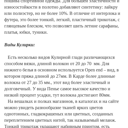
пошива спортивной одежды. Для большей эластичности и
износостойкости в полотно добавляют синтетику: лайкру
или полиэстер, но не более 10%. В отличие от интерлока и
футера, это более тонкий, легкий, пластичный трикотаж, с
глянцевым блеском, что позволяет шить летние сарафаны,
платья, юбки, туники.
Виды Кулирки:
Есть несколько видов Кулирной глади различающихся
способом вязки, длиной волокон от 20 до 70
мм. Для
нижнего белья в основном используется Open end – вид, в
котором пряжа длиной до 27мм. В Карде более длинные
волокна от 27 до 35 мм., этот вид более эластичный и
долговечный. У вида Пенье самое высокое качество и
низкий процент усадки, тут волокна достигают 80мм.
На вешалках и полках магазинов, в каталогах и на сайте
можно увидеть разнообразие тканей ярких цветов
однотонных, гладкокрашеных или цветных, созданных
переплетением цветных нитей, так называемый меланж.
Тонкий трикотаж украшают набивным принтом, есть