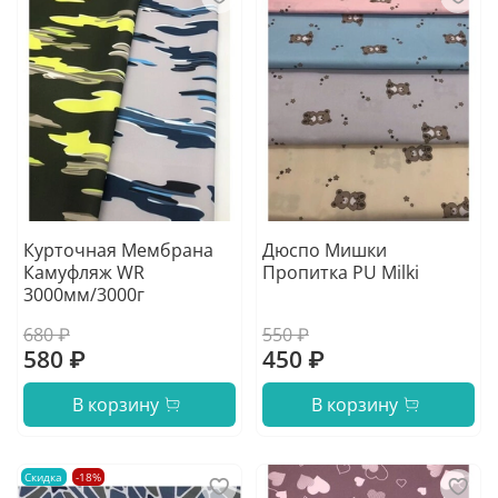
Курточная Мембрана
Дюспо Мишки
Камуфляж WR
Пропитка PU Milki
3000мм/3000г
680 ₽
550 ₽
580 ₽
450 ₽
В корзину
В корзину
Скидка
-18%