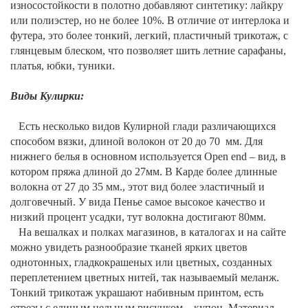
износостойкости в полотно добавляют синтетику: лайкру
или полиэстер, но не более 10%. В отличие от интерлока и
футера, это более тонкий, легкий, пластичный трикотаж, с
глянцевым блеском, что позволяет шить летние сарафаны,
платья, юбки, туники.
Виды Кулирки:
Есть несколько видов Кулирной глади различающихся
способом вязки, длиной волокон от 20 до 70
мм. Для
нижнего белья в основном используется Open end – вид, в
котором пряжа длиной до 27мм. В Карде более длинные
волокна от 27 до 35 мм., этот вид более эластичный и
долговечный. У вида Пенье самое высокое качество и
низкий процент усадки, тут волокна достигают 80мм.
На вешалках и полках магазинов, в каталогах и на сайте
можно увидеть разнообразие тканей ярких цветов
однотонных, гладкокрашеных или цветных, созданных
переплетением цветных нитей, так называемый меланж.
Тонкий трикотаж украшают набивным принтом, есть
отрезы с единым цельным рисунком – купон. Материал