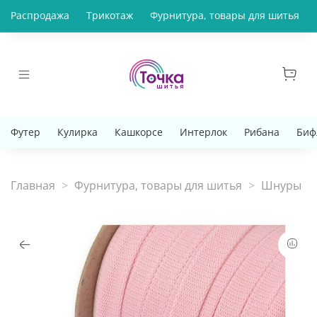
Распродажа
Трикотаж
Фурнитура, товары для шитья
Футер
Кулирка
Кашкорсе
Интерлок
Рибана
Биф
Главная
Фурнитура, товары для шитья
Шнуры