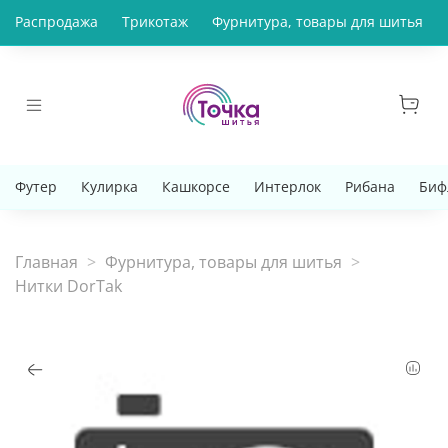
Распродажа
Трикотаж
Фурнитура, товары для шитья
Футер
Кулирка
Кашкорсе
Интерлок
Рибана
Биф
Главная
Фурнитура, товары для шитья
Нитки DorTak