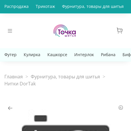
Распродажа
Трикотаж
Фурнитура, товары для шитья
Футер
Кулирка
Кашкорсе
Интерлок
Рибана
Биф
Главная
Фурнитура, товары для шитья
Нитки DorTak