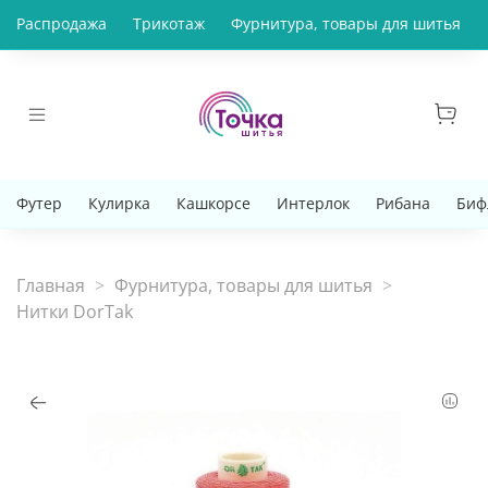
Распродажа
Трикотаж
Фурнитура, товары для шитья
Футер
Кулирка
Кашкорсе
Интерлок
Рибана
Биф
Главная
Фурнитура, товары для шитья
Нитки DorTak