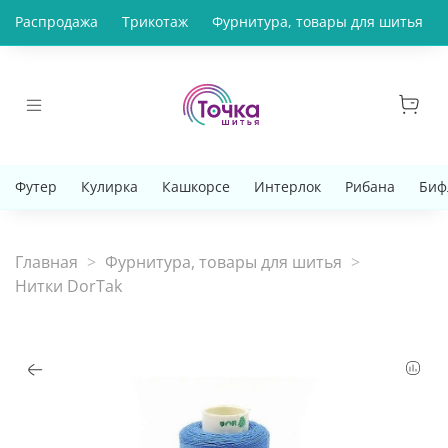
Распродажа
Трикотаж
Фурнитура, товары для шитья
Футер
Кулирка
Кашкорсе
Интерлок
Рибана
Биф
Главная
Фурнитура, товары для шитья
Нитки DorTak