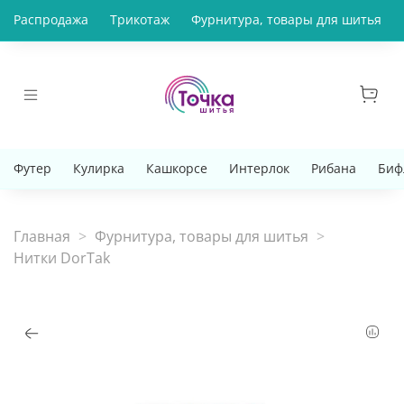
Распродажа
Трикотаж
Фурнитура, товары для шитья
Футер
Кулирка
Кашкорсе
Интерлок
Рибана
Биф
Главная
Фурнитура, товары для шитья
Нитки DorTak