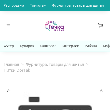
Распродажа
Трикотаж
Фурнитура, товары для шитья
Футер
Кулирка
Кашкорсе
Интерлок
Рибана
Биф
Главная
Фурнитура, товары для шитья
Нитки DorTak