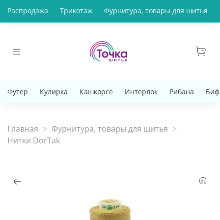
Распродажа
Трикотаж
Фурнитура, товары для шитья
Футер
Кулирка
Кашкорсе
Интерлок
Рибана
Биф
Главная
Фурнитура, товары для шитья
Нитки DorTak