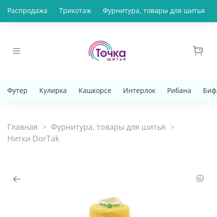
Распродажа
Трикотаж
Фурнитура, товары для шитья
Футер
Кулирка
Кашкорсе
Интерлок
Рибана
Биф
Главная
Фурнитура, товары для шитья
Нитки DorTak