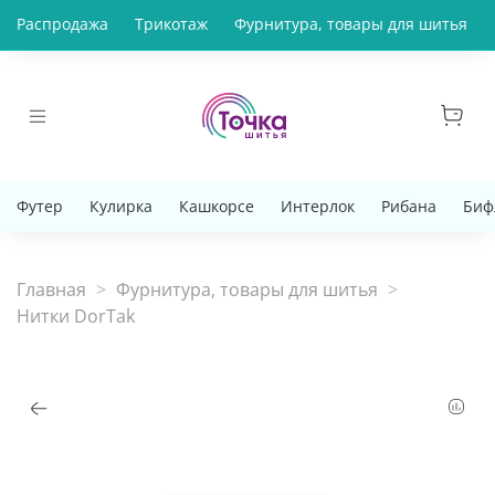
Распродажа
Трикотаж
Фурнитура, товары для шитья
Футер
Кулирка
Кашкорсе
Интерлок
Рибана
Биф
Главная
Фурнитура, товары для шитья
Нитки DorTak