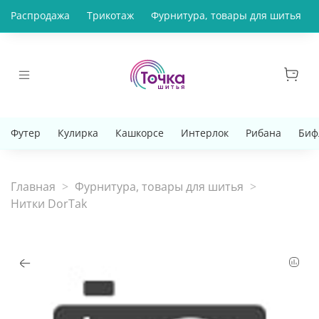
Распродажа
Трикотаж
Фурнитура, товары для шитья
Футер
Кулирка
Кашкорсе
Интерлок
Рибана
Биф
Главная
Фурнитура, товары для шитья
Нитки DorTak