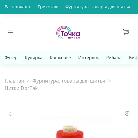
Распродажа
Трикотаж
Фурнитура, товары для шитья
Футер
Кулирка
Кашкорсе
Интерлок
Рибана
Биф
Главная
Фурнитура, товары для шитья
Нитки DorTak