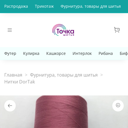
Распродажа
Трикотаж
Фурнитура, товары для шитья
Футер
Кулирка
Кашкорсе
Интерлок
Рибана
Биф
Главная
Фурнитура, товары для шитья
Нитки DorTak