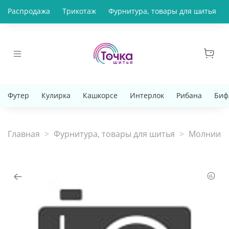
Распродажа
Трикотаж
Фурнитура, товары для шитья
Футер
Кулирка
Кашкорсе
Интерлок
Рибана
Биф
Главная
Фурнитура, товары для шитья
Молнии