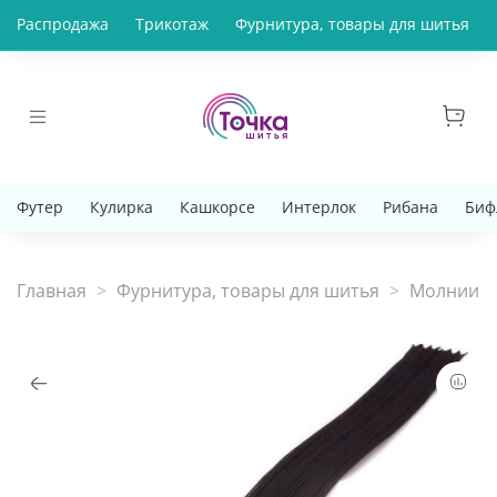
Распродажа
Трикотаж
Фурнитура, товары для шитья
Футер
Кулирка
Кашкорсе
Интерлок
Рибана
Биф
Главная
Фурнитура, товары для шитья
Молнии