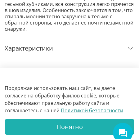
тесьмой зубчиками, вся конструкция легко прячется
в шов изделия. Особенность заключается в том, что
спираль молнии тесно закручена к тесьме с
обратной стороны, что делает ее почти незаметной
снаружи.
Характеристики
Отзывы
Продолжая использовать наш сайт, вы даете
согласие на обработку файлов cookie, которые
обеспечивают правильную работу сайта и
соглашаетесь с нашей
Политикой безопасности
Обработка интернет-заказов:
Пн - Сб с 12:00 до 19:00
Понятно
+7(952) 369 64 27
В корзину
Точка Шитья