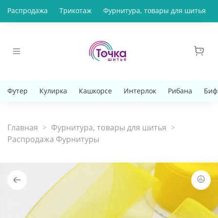
Распродажа
Трикотаж
Фурнитура, товары для шитья
Футер
Кулирка
Кашкорсе
Интерлок
Рибана
Биф
Главная
Фурнитура, товары для шитья
Распродажа Фурнитуры