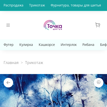
Распродажа
Трикотаж
Фурнитура, товары для шитья
Футер
Кулирка
Кашкорсе
Интерлок
Рибана
Биф
Главная
Трикотаж