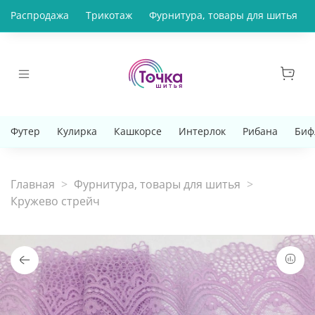
Распродажа
Трикотаж
Фурнитура, товары для шитья
Футер
Кулирка
Кашкорсе
Интерлок
Рибана
Биф
Главная
Фурнитура, товары для шитья
Кружево стрейч