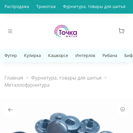
Распродажа
Трикотаж
Фурнитура, товары для шитья
Футер
Кулирка
Кашкорсе
Интерлок
Рибана
Биф
Главная
Фурнитура, товары для шитья
Металлофурнитура