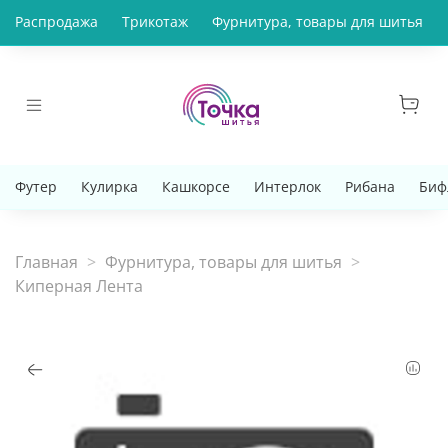
Распродажа
Трикотаж
Фурнитура, товары для шитья
Футер
Кулирка
Кашкорсе
Интерлок
Рибана
Биф
Главная
Фурнитура, товары для шитья
Киперная Лента