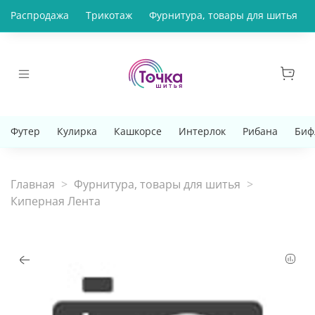
Распродажа
Трикотаж
Фурнитура, товары для шитья
Футер
Кулирка
Кашкорсе
Интерлок
Рибана
Биф
Главная
Фурнитура, товары для шитья
Киперная Лента