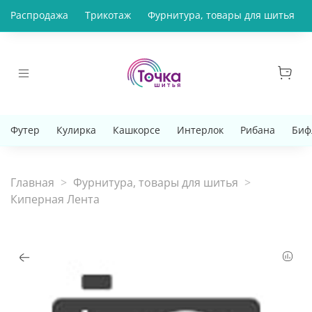
Распродажа
Трикотаж
Фурнитура, товары для шитья
Футер
Кулирка
Кашкорсе
Интерлок
Рибана
Биф
Главная
Фурнитура, товары для шитья
Киперная Лента