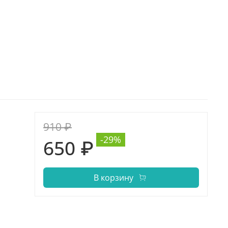
910 ₽
-29%
650 ₽
В корзину