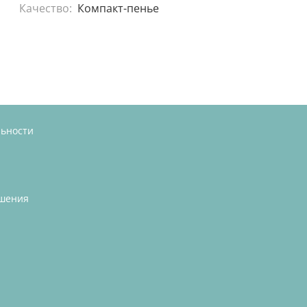
Качество:
Компакт-пенье
льности
ашения