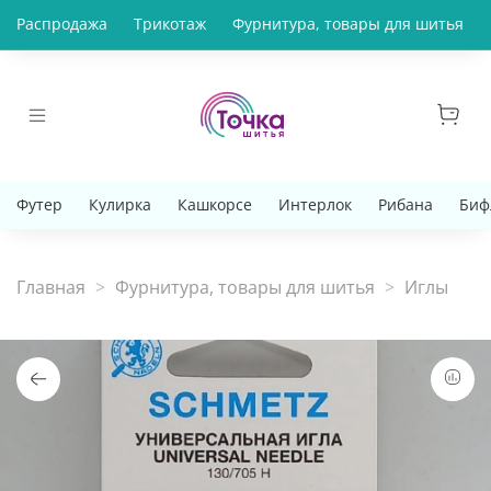
Распродажа
Трикотаж
Фурнитура, товары для шитья
Футер
Кулирка
Кашкорсе
Интерлок
Рибана
Биф
Главная
Фурнитура, товары для шитья
Иглы