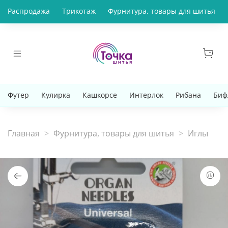
Распродажа
Трикотаж
Фурнитура, товары для шитья
Футер
Кулирка
Кашкорсе
Интерлок
Рибана
Биф
Главная
Фурнитура, товары для шитья
Иглы