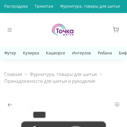
Распродажа
Трикотаж
Фурнитура, товары для шитья
Футер
Кулирка
Кашкорсе
Интерлок
Рибана
Биф
Главная
Фурнитура, товары для шитья
Принадлежности для шитья и рукоделия